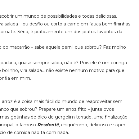
cobrir um mundo de possibilidades e todas deliciosas.
 salada – ou desfio ou corto a carne em fatias bem fininhas
omate. Sério, é praticamente um dos pratos favoritos da
o macarrão – sabe aquele pernil que sobrou? Faz molho
padaria, quase sempre sobra, não é? Pois ele é um coringa
a o bolinho, vira salada… não existe nenhum motivo para que
confia em mim.
arroz é a coisa mais fácil do mundo de reaproveitar sem
branco que sobrou? Prepare um arroz frito – junte ovos
 umas gotinhas de óleo de gergelim torrado, uma finalização
incipal, o famoso
Resdontê
, chiquérrimo, delicioso e super
cio de comida não tá com nada.