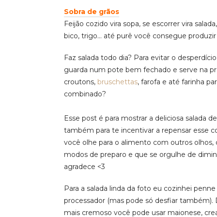
Sobra de grãos
Feijão cozido vira sopa, se escorrer vira salad
bico, trigo… até purê você consegue produzir
Faz salada todo dia? Para evitar o desperdíci
guarda num pote bem fechado e serve na próx
croutons,
bruschettas
, farofa e até farinha p
combinado?
Esse post é para mostrar a deliciosa salada
também para te incentivar a repensar esse 
você olhe para o alimento com outros olhos, 
modos de preparo e que se orgulhe de diminu
agradece <3
Para a salada linda da foto eu cozinhei penne
processador (mas pode só desfiar também). Daí
mais cremoso você pode usar maionese, crea