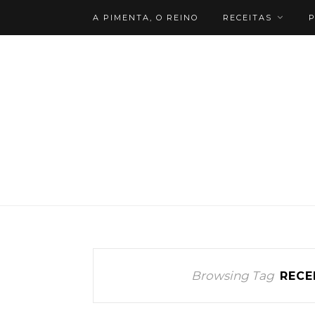
A PIMENTA, O REINO
RECEITAS
P
Browsing Tag
RECE