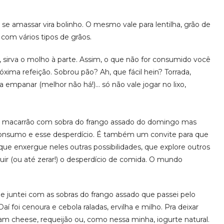
a, se amassar vira bolinho. O mesmo vale para lentilha, grão de
 com vários tipos de grãos.
o, sirva o molho à parte. Assim, o que não for consumido você
ima refeição. Sobrou pão? Ah, que fácil hein? Torrada,
ara empanar (melhor não há!)… só não vale jogar no lixo,
 de macarrão com sobra do frango assado do domingo mas
consumo e esse desperdício. É também um convite para que
que enxergue neles outras possibilidades, que explore outros
ir (ou até zerar!) o desperdício de comida. O mundo
 e juntei com as sobras do frango assado que passei pelo
 foi cenoura e cebola raladas, ervilha e milho. Pra deixar
m cheese, requeijão ou, como nessa minha, iogurte natural.