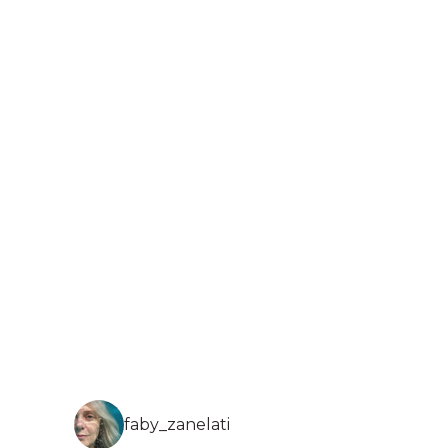
faby_zanelati