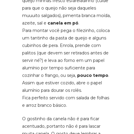
queijo minhas fresco esfareladinho (cuide
para que o queijo não seja daqueles
muuuito salgados), pimenta branca moída,
azeite, sal e
canela em pó
.
Para montar você pega o filezinho, coloca
um tantinho da pasta de queijo e alguns
cubinhos de pera. Enrola, prende com
palitos (que devem ser retirados antes de
servir né?) e leva ao forno em um papel
alumínio por tempo suficiente para
cozinhar o frango, ou seja,
pouco tempo
.
Assim que estiver cozido, abre o papel
alumínio para dourar os rolês.
Fica perfeito servido com salada de folhas
e arroz branco básico.
O gostinho da canela não é para ficar
acentuado, portanto não é para lascar
muita canela. O gosto deve lembrar a