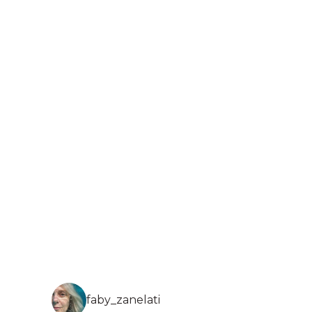
faby_zanelati