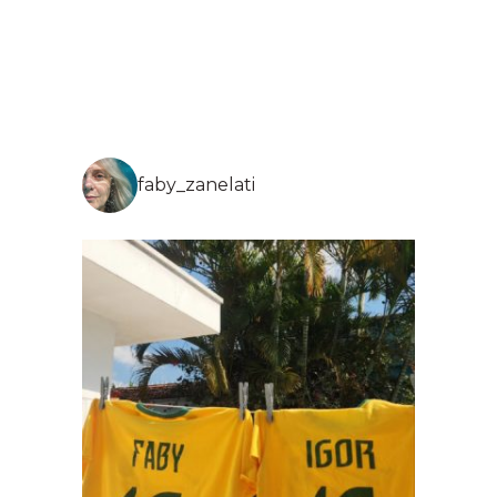
faby_zanelati