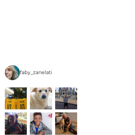
faby_zanelati