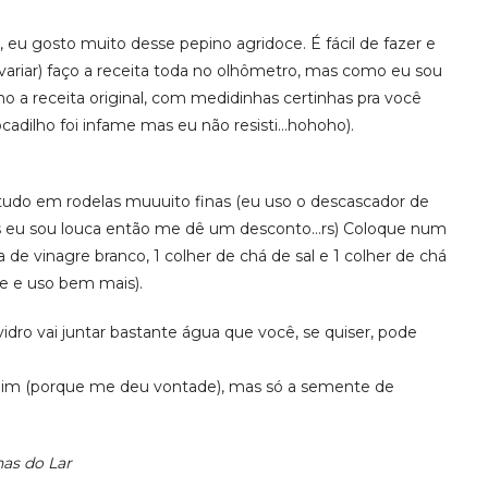
 eu gosto muito desse pepino agridoce. É fácil de fazer e
 variar) faço a receita toda no olhômetro, mas como eu sou
o a receita original, com medidinhas certinhas pra você
ocadilho foi infame mas eu não resisti…hohoho).
tudo em rodelas muuuito finas (eu uso o descascador de
mas eu sou louca então me dê um desconto…rs) Coloque num
ra de vinagre branco, 1 colher de chá de sal e 1 colher de chá
e e uso bem mais).
idro vai juntar bastante água que você, se quiser, pode
im (porque me deu vontade), mas só a semente de
has do Lar