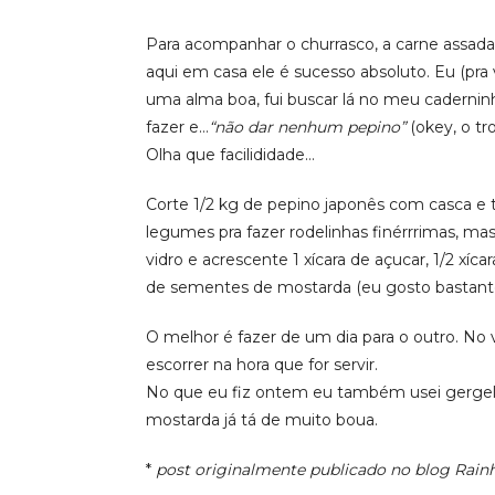
Para acompanhar o churrasco, a carne assada,
aqui em casa ele é sucesso absoluto. Eu (pra
uma alma boa, fui buscar lá no meu caderninh
fazer e…
“não dar nenhum pepino”
(okey, o tr
Olha que facilididade…
Corte 1/2 kg de pepino japonês com casca e 
legumes pra fazer rodelinhas finérrrimas, 
vidro e acrescente 1 xícara de açucar, 1/2 xíca
de sementes de mostarda (eu gosto bastant
O melhor é fazer de um dia para o outro. No v
escorrer na hora que for servir.
No que eu fiz ontem eu também usei gergel
mostarda já tá de muito boua.
*
post originalmente publicado no blog Rain