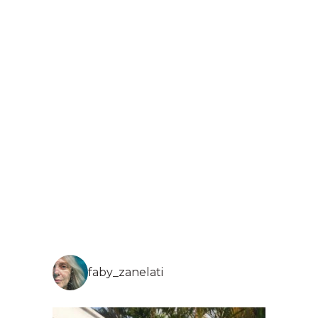
faby_zanelati