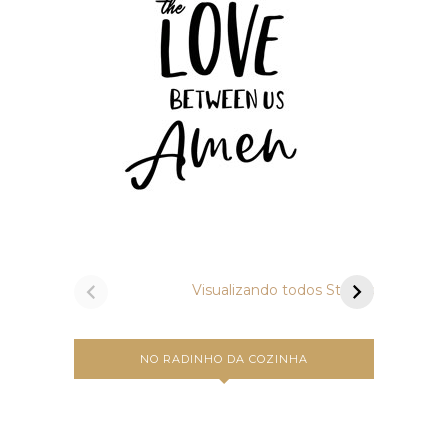
Vamos preparar
Um a
bruschettas?
Carbo
Visualizando todos Stories
NO RADINHO DA COZINHA