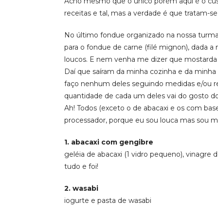
Acho mesmo que o único porém aqui é o custo
receitas e tal, mas a verdade é que tratam-s
No último fondue organizado na nossa turma 
para o fondue de carne (filé mignon), dada 
loucos. E nem venha me dizer que mostarda 
Daí que saíram da minha cozinha e da minha
faço nenhum deles seguindo medidas e/ou rece
quantidade de cada um deles vai do gosto do
Ah! Todos (exceto o de abacaxi e os com base
processador, porque eu sou louca mas sou mui
1. abacaxi com gengibre
geléia de abacaxi (1 vidro pequeno), vinagre d
tudo e foi!
2. wasabi
iogurte e pasta de wasabi