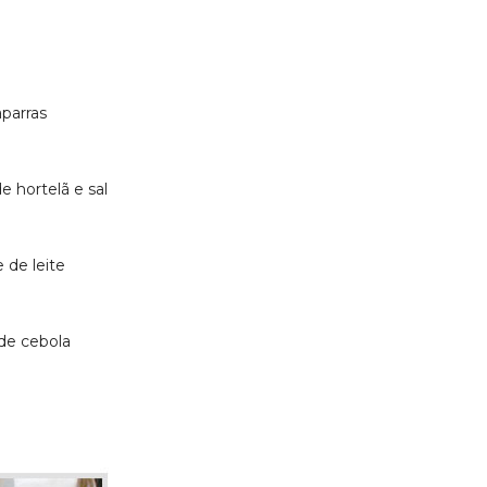
parras
e hortelã e sal
 de leite
de cebola