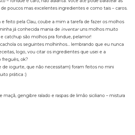
 – fondue é caro, não adianta. Você até pode baratear as
e de poucos mas excelentes ingredientes e como tais – caros.
e feito pela Clau, coube a mim a tarefa de fazer os molhos
a minha já conhecida mania de
inventar
uns molhos muito
e catchup são molhos pra fondue, pelamor!
 cachola os seguintes molhinhos… lembrando que eu nunca
itas, logo, vou citar os ingredientes que usei e a
 freguês, ok?
 de iogurte, que não necessitam) foram feitos no mini
to prática :)
e maçã, gengibre ralado e raspas de limão siciliano – mistura