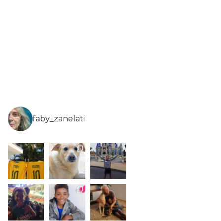
faby_zanelati