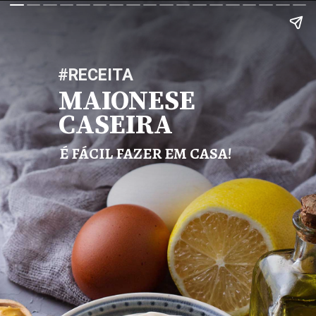
#RECEITA
MAIONESE
CASEIRA
É FÁCIL FAZER EM CASA!