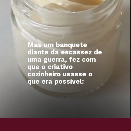
Mas um banquete
diante da escassez de
uma guerra, fez com
que o criativo
cozinheiro usasse o
que era possível: