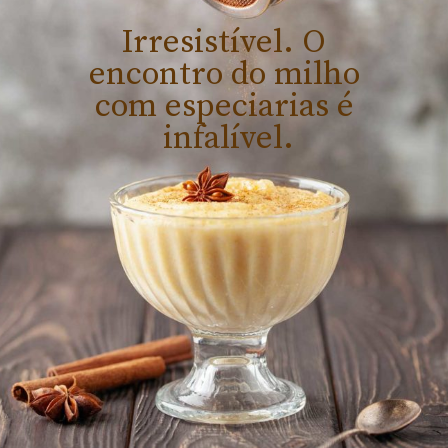
Irresistível. O 
encontro do milho 
com especiarias é 
infalível.