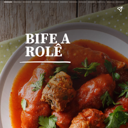
BIFE A
ROL
Ê