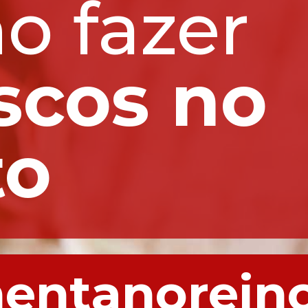
Como fazer 
scos no
to
mentanorein