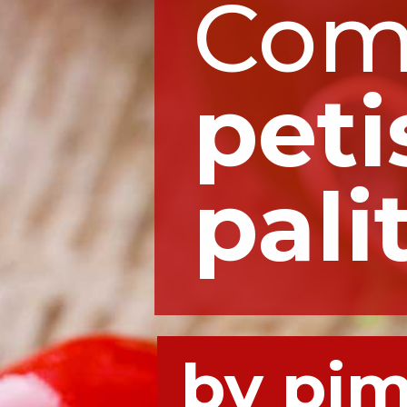
peti
pali
by pi