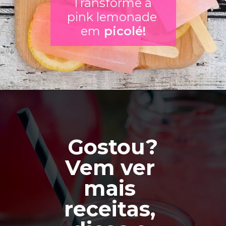
Transforme a 
pink lemonade 
em
 picolé!
Gostou?
Vem ver 
mais 
receitas
, 