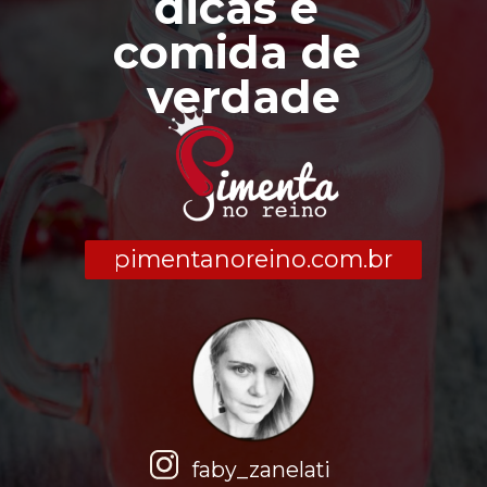
dicas
 e 
comida de 
verdade
pimentanoreino.com.br
faby_zanelati