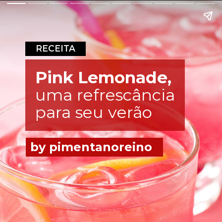
RECEITA
Pink Lemonade,
uma refrescância 
para seu verão
by pimentanoreino