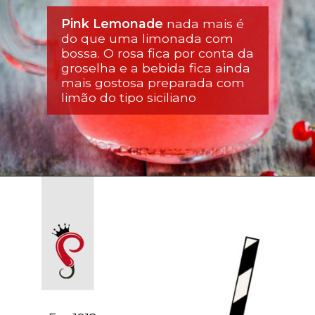
Pink Lemonade
 nada mais é 
do que uma limonada com 
bossa. O rosa fica por conta da 
groselha e a bebida fica ainda 
mais gostosa preparada com 
limão do tipo siciliano