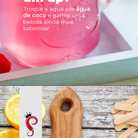
Troque a água por 
água
de coco
 e ganhe uma
bebida ainda mais 
saborosa!