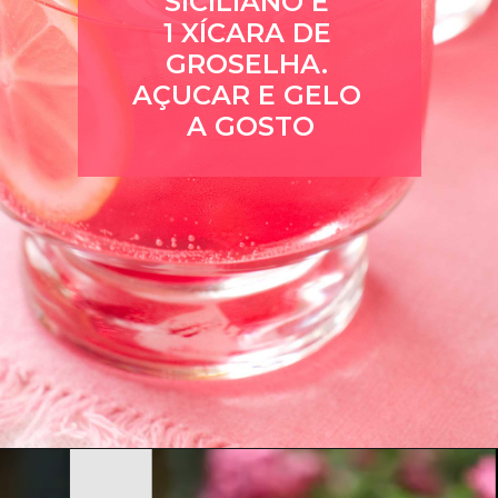
SICILIANO E 
1 XÍCARA DE 
GROSELHA. 
AÇUCAR E GELO 
A GOSTO