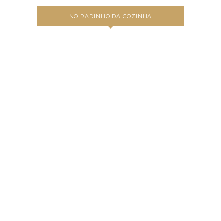
NO RADINHO DA COZINHA